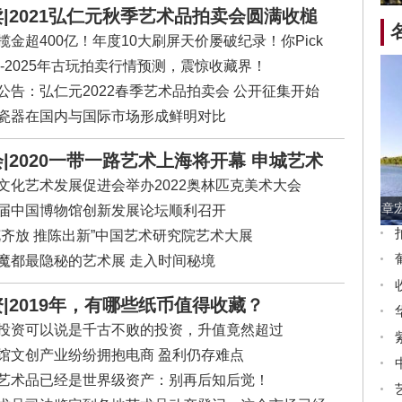
使
族
|
2021弘仁元秋季艺术品拍卖会圆满收槌
藏
化
道
揽金超400亿！年度10大刷屏天价屡破纪录！你Pick
文
传
主
？
22-2025年古玩拍卖行情预测，震惊收藏界！
当
物
公告：弘仁元2022春季艺术品拍卖会 公开征集开始
由雅
划
瓷器在国内与国际市场形成鲜明对比
《
场
|
2020一带一路艺术上海将开幕 申城艺术
展重启
文化艺术发展促进会举办2022奥林匹克美术大会
章
届中国博物馆创新发展论坛顺利召开
花齐放 推陈出新”中国艺术研究院艺术大展
魔都最隐秘的艺术展 走入时间秘境
|
2019年，有哪些纸币值得收藏？
投资可以说是千古不败的投资，升值竟然超过
000000倍！
馆文创产业纷纷拥抱电商 盈利仍存难点
艺术品已经是世界级资产：别再后知后觉！