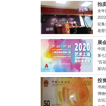
拍卖
全年
哪件
20
征集
啦！
老窑
展会
大
中国
第七
“百
探访
投资
书画
100
博物
古玩