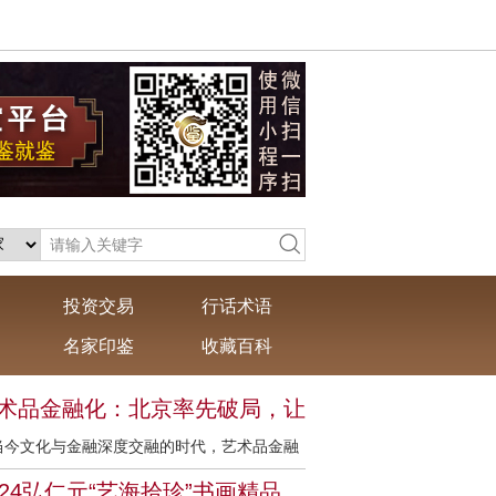
投资交易
行话术语
名家印鉴
收藏百科
术品金融化：北京率先破局，让
藏变活钱，你怎么看？
当今文化与金融深度交融的时代，艺术品金融
已从概念设想逐步走向现实操作。北京在这一
024弘仁元“艺海拾珍”书画精品