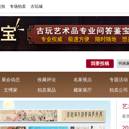
竟拍
专场拍卖
古玩城
我要投稿
展会动态
收藏评论
名家视点
专题活动
文愽家
拍卖展品
藏家展厅
拍卖公司
艺
收
在
化
2