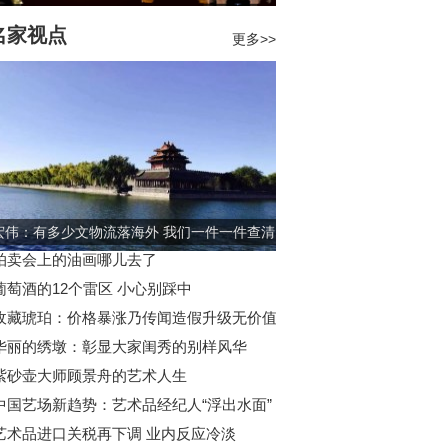
他们投入到此，并最终融入！全国“两会”，文
伟大复兴！要坚持中国特色社会主义文化发展
和文物市场发展。针对这些问题，近日，国家
艺术界委员们的议案围绕着如何传承中华优秀
名家视点
更多>>
路，激发全民族文化创新创造活力，建设社会
物局与国家发
统文化，加强文化自信，意图就是把传统文化
义文化强国！一、国家文物局印发了《国家文
成强国出路，打出一手绝好的中国牌。近日，
事业发展“十四五”规划》，关于文产的规
昌艺术市场监测中心和Artprice联合推出的
！“具体说来，
年度艺术市场报告》正式发布，全球纯艺术市
拍卖总成交额为124.49亿美元（含佣金
宏伟：有多少文物流落海外 我们一件一件查清
楚
拍卖会上的油画哪儿去了
葡萄酒的12个雷区 小心别踩中
收藏琥珀：价格暴涨乃传闻造假升级无价值
华丽的绣墩：彰显大家闺秀的别样风华
紫砂壶大师顾景舟的艺术人生
中国艺场新趋势：艺术品经纪人“浮出水面”
艺术品进口关税再下调 业内反应冷淡