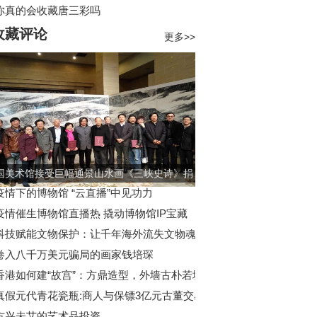
你真的会收藏唐三彩吗
收藏评论
更多>>
国美术馆接受巨幅通景山水画《三峡史诗》捐
赠
疫情下的博物馆 “云直播”中见功力
疫情催生博物馆直播热 撬动博物馆IP宝藏
科技赋能文物保护：让千年海外流失文物魂归
故里
卷入八千万美元骗局的画家钱培琛
香港如何建“故宫”：方鼎造型，外墙古朴若城
墙
真假元代青花瓷瓶:商人与保镖3亿元古董交易
案中案
方兴未艾的艺术品投资