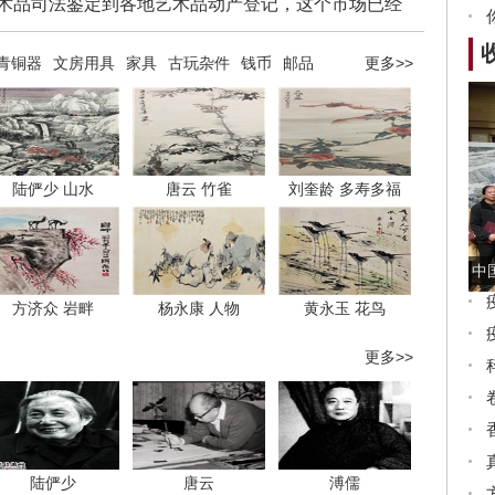
术品司法鉴定到各地艺术品动产登记，这个市场已经
换骨！
青铜器
文房用具
家具
古玩杂件
钱币
邮品
更多>>
陆俨少 山水
唐云 竹雀
刘奎龄 多寿多福
中
方济众 岩畔
杨永康 人物
黄永玉 花鸟
更多>>
陆俨少
唐云
溥儒