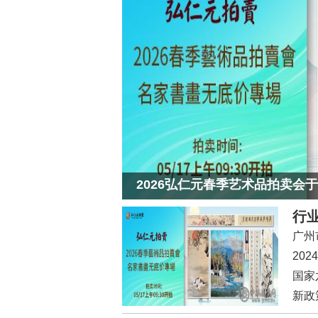
2026弘仁元春季艺术品拍卖会于
行业
开
广州
20
国家
了！
新政