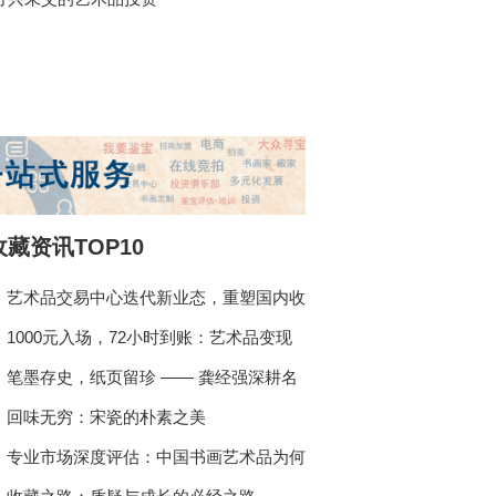
收藏资讯TOP10
艺术品交易中心迭代新业态，重塑国内收
藏流通新格局
1000元入场，72小时到账：艺术品变现
的“平价时代”来了
笔墨存史，纸页留珍 —— 龚经强深耕名
人信札与古籍文献的收藏人生
回味无穷：宋瓷的朴素之美
专业市场深度评估：中国书画艺术品为何