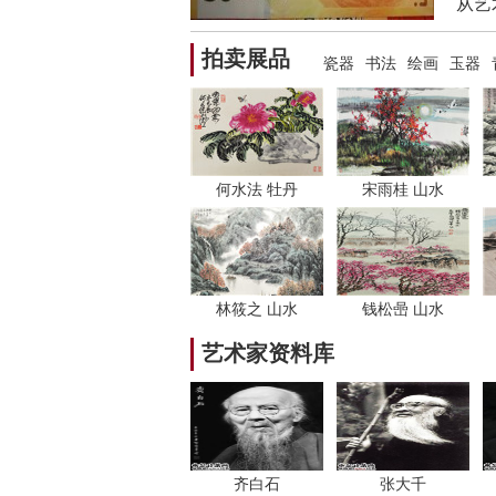
从艺
脱胎
拍卖展品
瓷器
书法
绘画
玉器
何水法 牡丹
宋雨桂 山水
林筱之 山水
钱松喦 山水
艺术家资料库
齐白石
张大千