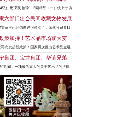
域打响了“第一枪”，率先推出一系列举措，致
一）专场拍卖!
24弘仁元“艺海拾珍”-书画精品（一）线上专场
于打通艺术品与金融之间的通道，让沉睡的艺
卖于7月17日晚上5点整，本场拍品亮相拍卖之
收藏转化为流动的资金，为收藏界、艺术界乃
家六部门出台民间收藏文物发展
、雅鉴艺术网、中藏联拍等线上平台竞拍， 本
金融界带来全新的机遇与挑战。这一变革性的
见，民藏的春天来了！
在文章里已经强调过很多次了，纵然收藏界目
拍卖汇集近现代书画名家包含张大千、黄宾
索，不禁让人思考：艺术品金融化，究竟是艺
还比较混乱，但对民藏要有信心，国家这几年
、傅抱石、李可染、吴冠中、吴湖帆、钱松
政策加持！艺术品市场或大变
市场的创新曙光，还是潜藏风险的未知领域？
步步出台利好政策，推动民藏发展，终有一天
、王雪涛、于非闇、林散之等名家力作283
！
术品金融化：概念与模式 艺术品金融化，简单
家再次发起新政策！国家再次推出艺术品金融
藏的春天会来的！而这次，更是迎来了一个振
，全场无底价300起拍与广大藏友见面。
说，就是将金融工具和理念引入艺术品领域，
策！当下文化产业早已上升到国家政策领域，
人心的大好消息！下面这篇文章来源于澎湃新
宁集团、宝龙集团、华谊兄弟、
艺术品从单纯的文化藏品转变为具有金融属性
术金融化无疑会成为推动文化艺术产业发展、
，大家仔细阅读、解读，以后民间收藏的合法
胞集团相继进入艺术品市场，大
两会”期间，一项最为重大的关于艺术品的法律
资产，从而具备更强的流动性和投资价值。目
进艺术市场壮大、促进中国文化艺术传播的重
益将会愈发受到保护，而且文博机构也会向社
的收购艺术品！
件的发放更是激起千层浪，那就是艺术品的公
，常见的艺术品金融化模式丰富多样。艺术品
途径。借助金融化的手段，促进艺术影响，只
提供越来越多的公益性鉴定服务。藏友们勿急
上市。以现代金融运作方式，嫁接到艺术品身
押融资为藏家提供了资金周转的便捷途径。藏
以强有力的推广方式，中国文化艺术在世界竞
躁，跟随政策的脚步，手里有精品的都会前路
，的确是一大创举，同时也是繁荣艺术品市场
可以
中才能站得住脚！上层就文化事业已明确指
途，未来可期！澎湃新闻全文如下：近年来，
最有力的强心剂。蜂拥而至的资本，会在短时
：我们要坚定文化自信，推动社会主义文化繁
藏文物已成文化消费热点，同时也存在着鉴定
内彻底颠覆传统的艺术品市场，最重要的是为
兴盛！中国文化是中华民族的魂，没有高度的
务不规范、市场供给不平衡、流通渠道不通
前并不懂收藏的人提供了一个强大的平台，促
化自信，没有文化的繁荣兴盛，就没有中华民
、市场环境待优化等问题，这都在制约文物收