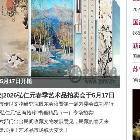
领
（
20
力
拍
术
国
家
至
意
我
场
探
前
虹
新
术
一
喦
天
艺
国
民
件
来
政
奋
苏
使
艺
闻
三
“
5月17日开槌
的
推
权
量
文
前
要
会
|
2026弘仁元春季艺术品拍卖会于5月17日
开
质
有
勿
槌
市传世文物研究院股东会议暨第一届筹委会成功举行
上
家
争
坦
24弘仁元“艺海拾珍”书画精品（一）专场拍卖!
的
出
收
六部门出台民间收藏文物发展意见，民藏的春天来
间
荣
服
策加持！艺术品市场或大变天！
之
文
畅