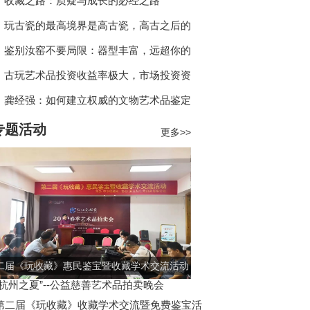
成为收藏界“硬通货”
收藏之路：质疑与成长的必经之路
玩古瓷的最高境界是高古瓷，高古之后的
瓷器只是投资陪衬！
鉴别汝窑不要局限：器型丰富，远超你的
想象！
古玩艺术品投资收益率极大，市场投资资
金几乎全盘进入！
龚经强：如何建立权威的文物艺术品鉴定
体系？
专题活动
更多>>
二届《玩收藏》惠民鉴宝暨收藏学术交流活动
圆满落幕
“杭州之夏”--公益慈善艺术品拍卖晚会
第二届《玩收藏》收藏学术交流暨免费鉴宝活