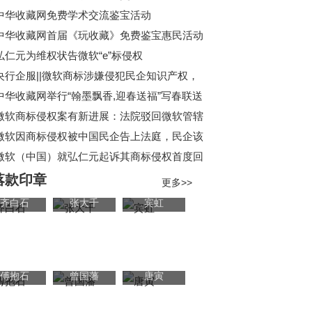
动 即将开始啦！
中华收藏网免费学术交流鉴宝活动
中华收藏网首届《玩收藏》免费鉴宝惠民活动
圆满落幕！
弘仁元为维权状告微软“e”标侵权
央行企服||微软商标涉嫌侵犯民企知识产权，
怎么办？
中华收藏网举行“翰墨飘香,迎春送福”写春联送
福字活动
微软商标侵权案有新进展：法院驳回微软管辖
权异议
微软因商标侵权被中国民企告上法庭，民企该
更自信一点！
微软（中国）就弘仁元起诉其商标侵权首度回
应：提出管辖权异议
落款印章
更多>>
齐白石
张大千
宾虹
傅抱石
曾国藩
唐寅