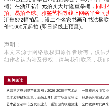
槌）
在浙江
弘仁元拍卖大厅隆重
举槌
，
同时
拍
、
易拍全球
、
雅鉴艺拍等线上网络平台同
汇集
672
幅
拍品，
设二个
名家书画和书法楹联
价
”
1000元起拍
(
即日起线上预展
)
。
声明：
本文来源于网络版权归原作者所有，仅供
如作者认为涉及侵权，请与我们联系，我们
相关阅读
从四羊方尊到资产化浪潮：2026-2030年艺术品
一部横跨发明实业
市场经济大爆发的逻辑与路径
艺术质押确权落地，金融工具打通市场爆发堵点
的时代缩影
解决民间收藏流通
艺术品交易中心迭代新业态，重塑国内收藏流通
平台
全民收藏时代到来