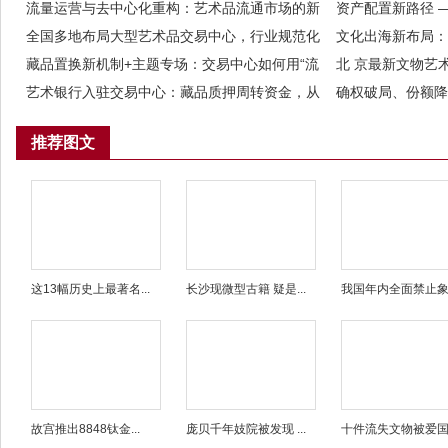
新格局
流量运营与去中心化重构：艺术品流通市场的新
场庞大流量
资产配置新路径 
增长极
全国多地布局大型艺术品交易中心，行业规范化
资本实缴
文化出海新布局：
发展已成大势所趋
藏品置换新机制+主题专场：交易中心如何用“流
中心共建中韩文化
北 京最新文物艺
动”与“聚焦”双引擎激活万亿市场？
艺术银行入驻交易中心：藏品质押周转资金，从
艺术品交易全球化
确权破局、份额降
此无需割爱
如何盘活千万级藏
推荐图文
这13幅历史上最著名...
长沙现微型古籍 疑是...
我国年内全面禁止象牙
故宫推出8848钛金...
庞贝千年妓院被发现 ...
十件流失文物被爱国人