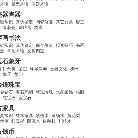
术语
邮票术语
漆器术语
瓷器陶器
础常识
真伪鉴定
陶瓷修复
其它分类
唐三
青花瓷
珐琅器
粉彩
字画书法
础常识
真伪鉴定
保存修复
投资技巧
书画
派
常用术语
文房四宝
玉石象牙
门
分类
鉴定
珍藏保养
玉器文化
和田
象牙
玺印
金银珠宝
金钻石
宝石玛瑙
琥珀珍珠
水晶银饰
猫眼
红宝石
蓝宝石
古家具
具常识
红木家具
紫檀木
黄杨木
黄花梨
丝楠
红豆杉
阴沉木
红酸枝
杞梓木
古钱币