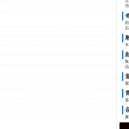
古
币
田
石
木
集
品
紫
基
篆