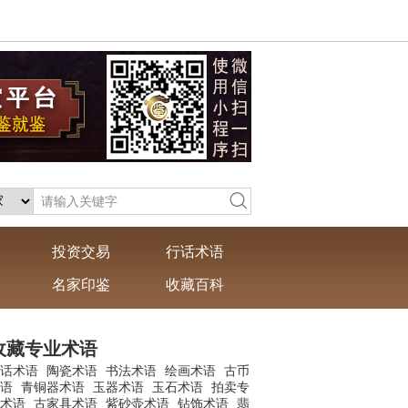
投资交易
行话术语
名家印鉴
收藏百科
收藏专业术语
话术语
陶瓷术语
书法术语
绘画术语
古币
语
青铜器术语
玉器术语
玉石术语
拍卖专
术语
古家具术语
紫砂壶术语
钻饰术语
翡