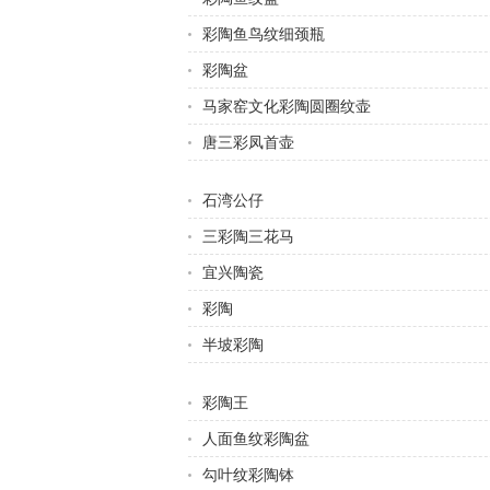
彩陶鱼鸟纹细颈瓶
彩陶盆
马家窑文化彩陶圆圈纹壶
唐三彩凤首壶
石湾公仔
三彩陶三花马
宜兴陶瓷
彩陶
半坡彩陶
彩陶王
人面鱼纹彩陶盆
勾叶纹彩陶钵