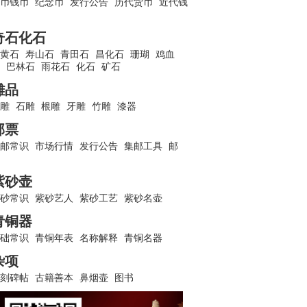
币钱币
纪念币
发行公告
历代货币
近代钱
奇石化石
黄石
寿山石
青田石
昌化石
珊瑚
鸡血
巴林石
雨花石
化石
矿石
雕品
雕
石雕
根雕
牙雕
竹雕
漆器
邮票
邮常识
市场行情
发行公告
集邮工具
邮
紫砂壶
砂常识
紫砂艺人
紫砂工艺
紫砂名壶
青铜器
础常识
青铜年表
名称解释
青铜名器
杂项
刻碑帖
古籍善本
鼻烟壶
图书