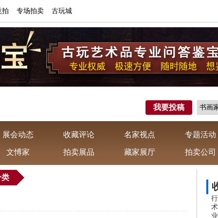
竟拍
专场拍卖
古玩城
我要投稿
展会动态
收藏评论
名家视点
专题活动
文愽家
拍卖展品
藏家展厅
拍卖公司
分类
行
术
业