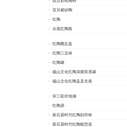
西汉彩绘陶钟
宜兴紫砂陶
红陶
尖底红陶瓶
红陶圈足盘
红陶三足钵
红陶罐
磁山文化红陶深腹双系罐
磁山文化红陶盂及支座
宋三彩伏地俑
红陶鼎
新石器时代红陶刻符钵
新石器时代红陶船型壶