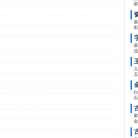
翠
基
彩
基
流
入
玉
白
石
家
金