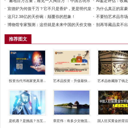
“遍地百万古董，难见一人掏百万”：中国古玩市
AI鉴定评估：收
场的集体幻觉与价值错位
宣德炉为何值千万？它不只是香炉，更是明代皇
质量发展引擎
为什么真正的富豪
权的硬通货
这只2.38亿的天价碗：颠覆你的想象！
置的一部分？
不要怕艺术品市场
博物馆专家预测：这些就是未来中国的天价文物
藏！
别再等藏品卖不出
正在重新定义藏品
推荐图文
投资当代书画家更具潜...
艺术品投资：升值最快...
艺术品收藏除了钱之外
是机遇？是挑战？当互...
章宏伟：有多少文物流...
国人狂买黄金的背后：