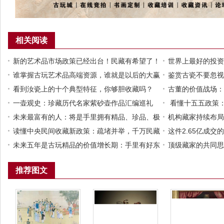
相关阅读
新的艺术品市场政策已经出台！民藏有希望了！
世界上最好的投资
谁掌握古玩艺术品高端资源，谁就是以后的大赢
品！艺术品这座火
鉴赏古瓷不要忽视
家​！
看到汝瓷上的十个典型特征，你够胆收藏吗？
教纹饰是如何表现
古董的价值战场：
一壶观史：珍藏历代名家紫砂壶作品汇编巡礼
看懂十五五政策
未来最富有的人：将是手里拥有精品、珍品、极
配置
机构藏家持续布局
品的那些古玩收藏家！
读懂中央民间收藏新政策：疏堵并举，千万民藏
阵地
这件2.65亿成
迎来规范化新阶段
未来五年是古玩精品的价值增长期：手里有好东
行情，硬通货就是
顶级藏家的共同思
西的藏家一定要沉住气！
推荐图文