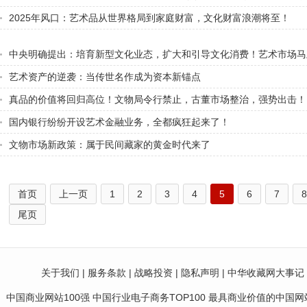
2025年风口：艺术品从世界格局到家庭财富，文化财富浪潮将至！
中央明确提出：培育新型文化业态，扩大和引导文化消费！艺术市场马
了！
艺术资产的逆袭：当传世名作成为资本新锚点​
真品的价值将回归高位！文物局令行禁止，古董市场整治，强势出击！
国内银行纷纷开设艺术金融业务，全都疯狂起来了！
文物市场新政策：属于民间藏家的黄金时代来了
首页
上一页
1
2
3
4
5
6
7
8
尾页
关于我们
|
服务条款
|
战略投资
|
隐私声明
|
中华收藏网大事记
中国商业网站100强 中国行业电子商务TOP100 最具商业价值的中国网站10