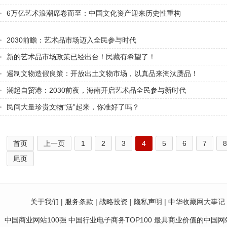
6万亿艺术浪潮席卷而至：中国文化资产迎来历史性重构
2030前瞻：艺术品市场迈入全民参与时代
新的艺术品市场政策已经出台！民藏有希望了！
遏制文物造假良策：开放出土文物市场，以真品来淘汰赝品！
潮起自贸港：2030前夜，海南开启艺术品全民参与新时代
民间大量珍贵文物“活”起来，你准好了吗？
首页
上一页
1
2
3
4
5
6
7
8
尾页
关于我们
|
服务条款
|
战略投资
|
隐私声明
|
中华收藏网大事记
中国商业网站100强 中国行业电子商务TOP100 最具商业价值的中国网站10