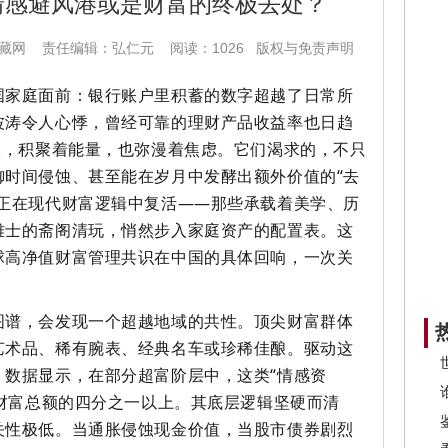
情感避风港或是财富的终极去处？
国收藏网 责任编辑：弘仁元 阅读：1026
版权与免责声明
国家庭面前：银行账户里积蓄的数字超越了日常所
波涛令人心悸，曾经可靠的理财产品收益率也日趋
水，积聚着能量，也弥漫着焦虑。它们渴求的，不只
御时间侵蚀、甚至能在岁月中发酵出额外价值的“去
案正在现代财富逻辑中复活——那些承载着美学、历
雅士的斋阁清玩，悄然步入家庭资产的配置表。这
球高净值财富管理共识在中国的具体回响，一次关
图谱，会发现一个超越地域的共性。顶尖财富群体
艺术品、稀有腕表、经典名车或珍稀佳酿。驱动这
。数据显示，在部分超富阶层中，这类“情感资
达财富总额的四分之一以上。其底层逻辑坚硬而清
关性极低。当通胀侵蚀现金价值，当股市债券剧烈