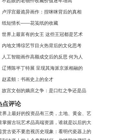
不起眼的老物件收藏价值逐年增高
卢浮宫最诡异画作：捏咪咪背后的真相
纸短情长——花笺纸的收藏
世界上最富有的女王 这些王冠都是艺术
品
内地文博综艺节目火热背后的文化思考
人工智能画作高额成交后的反思 何为人
类何为智能
辽博陈半丁特展 呈现其海派京派相融的
艺术面貌
赵孟頫：书画史上的全才
故宫文创的嫡庶之争：是口红之争还是品
牌升级
热点评论
世界上最好的投资品有三类，土地、黄金、艺
术品！艺术品这座火山即将喷发！
谁掌握古玩艺术品高端资源，谁就是以后的大
赢家​！
鉴赏古瓷不要忽视历史现象：看明代瓷器上的