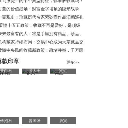
宗教纹饰是如何表现的？
看到汝瓷上的十个典型特征，你够胆收藏吗？
古董的价值战场：财富金字塔顶的隐形战争
一壶观史：珍藏历代名家紫砂壶作品汇编巡礼
看懂十五五政策：收藏不再是爱好，是顶级
家庭配置
未来最富有的人：将是手里拥有精品、珍品、
极品的那些古玩收藏家！
机构藏家持续布局：交易中心成为大宗藏品交
易阵地
读懂中央民间收藏新政策：疏堵并举，千万民
藏迎来规范化新阶段
落款印章
更多>>
齐白石
张大千
宾虹
傅抱石
曾国藩
唐寅