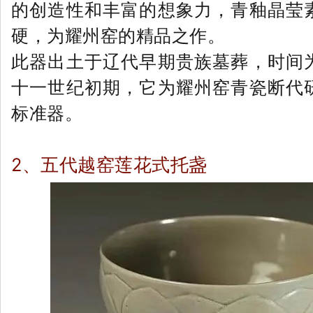
的创造性和丰富的想象力，青釉晶莹
硬，为耀州窑的精品之作。
此器出土于辽代早期贵族墓葬，时间
十一世纪初期，它为耀州窑青瓷断代
标准器。
2、五代越窑莲花式托盏