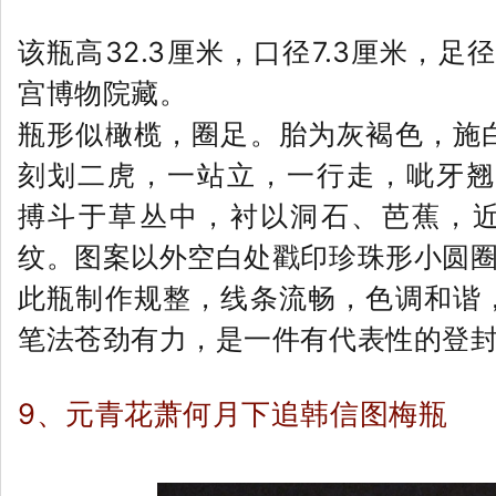
该瓶高32.3厘米，口径7.3厘米，足
宫博物院藏。
瓶形似橄榄，圈足。胎为灰褐色，施
刻划二虎，一站立，一行走，呲牙翘
搏斗于草丛中，衬以洞石、芭蕉，
纹。图案以外空白处戳印珍珠形小圆
此瓶制作规整，线条流畅，色调和谐
笔法苍劲有力，是一件有代表性的登
9、元青花萧何月下追韩信图梅瓶