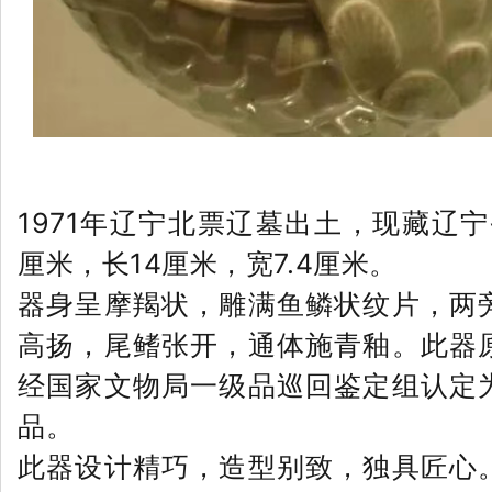
1971年辽宁北票辽墓出土，现藏辽宁
厘米，长14厘米，宽7.4厘米。
器身呈摩羯状，雕满鱼鳞状纹片，两
高扬，尾鳍张开，通体施青釉。此器
经国家文物局一级品巡回鉴定组认定
品。
此器设计精巧，造型别致，独具匠心