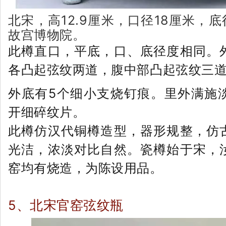
北宋，高12.9厘米，口径18厘米，底径
故宫博物院。
此樽直口，平底，口、底径度相同。
各凸起弦纹两道，腹中部凸起弦纹三
外底有5个细小支烧钉痕。里外满施
开细碎纹片。
此樽仿汉代铜樽造型，器形规整，仿
光洁，浓淡对比自然。瓷樽始于宋，
窑均有烧造，为陈设用品。
5、
北宋官窑弦纹瓶