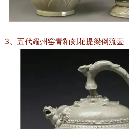
3、
五代耀州窑青釉刻花提梁倒流壶