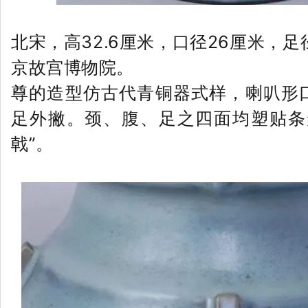
北宋，高32.6厘米，口径26厘米，足
京故宫博物院。
尊的造型仿古代青铜器式样，喇叭形
足外撇。颈、腹、足之四面均塑贴条
戟”。