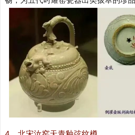
畅，为五代时耀窑瓷器出类拔萃的珍
4、
北宋汝窑天青釉弦纹樽