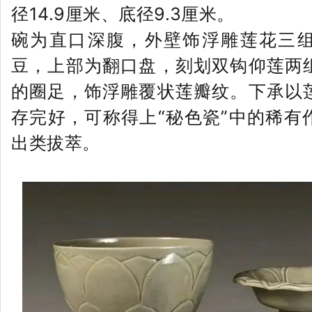
径14.9厘米、底径9.3厘米。
碗为直口深腹，外壁饰浮雕莲花三
豆，上部为翻口盘，刻划双钩仰莲两
的圈足，饰浮雕覆状莲瓣纹。下承以
存完好，可称得上“秘色瓷”中的稀有
出类拔萃。