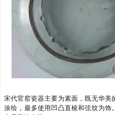
宋代官窑瓷器主要为素面，既无华美
涂绘，最多使用凹凸直棱和弦纹为饰