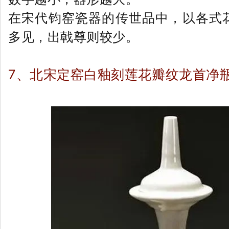
在宋代钧窑瓷器的传世品中，以各式
多见，出戟尊则较少。
7、
北宋定窑
白釉刻莲花瓣纹龙首净