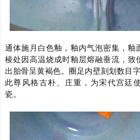
通体施月白色釉，釉内气泡密集，釉
棱处因高温烧成时釉层熔融垂流，致
出胎骨呈黄褐色。圈足内壁刻划数目字
此尊风格古朴、庄重，为宋代宫廷
瓷。