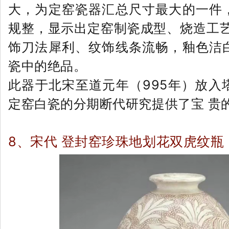
大，为定窑瓷器汇总尺寸最大的一件
规整，显示出定窑制瓷成型、烧造工艺
饰刀法犀利、纹饰线条流畅，釉色洁
瓷中的绝品。
此器于北宋至道元年（995年）放入
定窑白瓷的分期断代研究提供了宝 贵
8、宋代 登封窑珍珠地划花双虎纹瓶