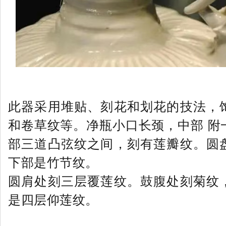
此器采用堆贴、刻花和划花的技法，
和卷草纹等。净瓶小口长颈，中部 附
部三道凸弦纹之间，刻有莲瓣纹。圆
下部是竹节纹。
圆肩处刻三层覆莲纹。鼓腹处刻菊纹
是四层仰莲纹。