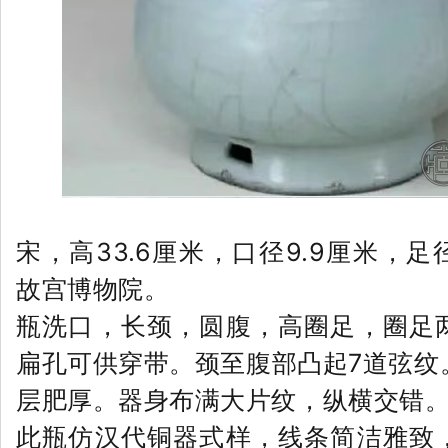
宋，高33.6厘米，口径9.9厘米，足
故宫博物院。
瓶洗口，长颈，圆腹，高圈足，圈足
扁孔可供穿带。颈至腹部凸起7道弦纹
层肥厚。器身布满大片纹，纵横交错
此瓶仿汉代铜器式样，线条简洁雅致