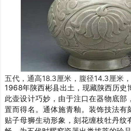
五代，通高18.3厘米，腹径14.3厘米
1968年陕西彬县出土，现藏陕西历史
此壶设计巧妙，由于注口在器物底部
置而得名。通体施青釉。装饰技法有
贴子母狮生动形象，刻花缠枝牡丹纹