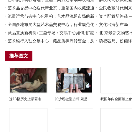
艺术品交易中心迭代新业态，重塑国内收藏流通
平台
全民收藏时代到来
新格局
流量运营与去中心化重构：艺术品流通市场的新
场庞大流量
资产配置新路径 
增长极
全国多地布局大型艺术品交易中心，行业规范化
资本实缴
文化出海新布局：
发展已成大势所趋
藏品置换新机制+主题专场：交易中心如何用“流
中心共建中韩文化
北 京最新文物艺
动”与“聚焦”双引擎激活万亿市场？
艺术银行入驻交易中心：藏品质押周转资金，从
艺术品交易全球化
确权破局、份额降
此无需割爱
如何盘活千万级藏
推荐图文
这13幅历史上最著名...
长沙现微型古籍 疑是...
我国年内全面禁止象牙