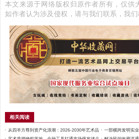
本文来源于网络版权归原作者所有，仅供
如作者认为涉及侵权，请与我们联系，我们
相关阅读
从四羊方尊到资产化浪潮：2026-2030年艺术品
一部横跨发明实业
市场经济大爆发的逻辑与路径
艺术质押确权落地，金融工具打通市场爆发堵点
的时代缩影
解决民间收藏流通