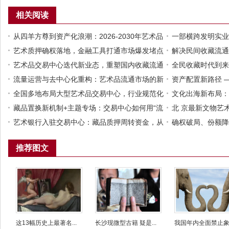
相关阅读
从四羊方尊到资产化浪潮：2026-2030年艺术品
一部横跨发明实业
市场经济大爆发的逻辑与路径
艺术质押确权落地，金融工具打通市场爆发堵点
的时代缩影
解决民间收藏流通
艺术品交易中心迭代新业态，重塑国内收藏流通
平台
全民收藏时代到来
新格局
流量运营与去中心化重构：艺术品流通市场的新
场庞大流量
资产配置新路径 
增长极
全国多地布局大型艺术品交易中心，行业规范化
资本实缴
文化出海新布局：
发展已成大势所趋
藏品置换新机制+主题专场：交易中心如何用“流
中心共建中韩文化
北 京最新文物艺
动”与“聚焦”双引擎激活万亿市场？
艺术银行入驻交易中心：藏品质押周转资金，从
艺术品交易全球化
确权破局、份额降
此无需割爱
如何盘活千万级藏
推荐图文
这13幅历史上最著名...
长沙现微型古籍 疑是...
我国年内全面禁止象牙