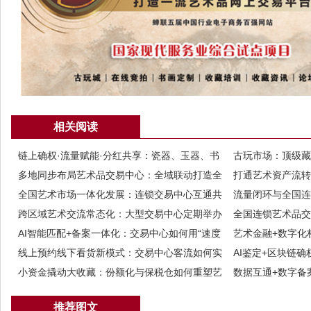
相关阅读
链上确权·流量赋能·分红共享：瓷器、玉器、书
古玩市场：顶级藏
画三类资产的流通闭环新范式
多地同步布局艺术品交易中心：全域联动打造全
打通艺术资产流转
国统一流量市场
全国艺术市场一体化发展：连锁交易中心互通共
活力
流量闭环与全国连
享全网流量资源
跨区域艺术交流常态化：大型交易中心定期举办
破解流通困局
全国连锁艺术品交
全国性藏品交流展会
AI智能匹配+备案一体化：交易中心如何用“速度
量壁垒
艺术金融+数字化
与规范”重塑藏品交易生态？
线上预约线下看货新模式：交易中心客流如何实
从“静态观赏”走向
AI鉴定+区块链
现稳定增长？
小资金撬动大收藏：份额化与保税仓如何重塑艺
擎”引爆六类藏品
数据互通+数字备
术品投资的“入口”与“通道”
推荐图文