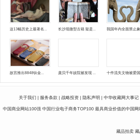
这13幅历史上最著名...
长沙现微型古籍 疑是...
我国年内全面禁止象牙
故宫推出8848钛金...
庞贝千年妓院被发现 ...
十件流失文物被爱国人
关于我们
|
服务条款
|
战略投资
|
隐私声明
|
中华收藏网大事记
中国商业网站100强 中国行业电子商务TOP100 最具商业价值的中国网站10
藏品拍卖
藏