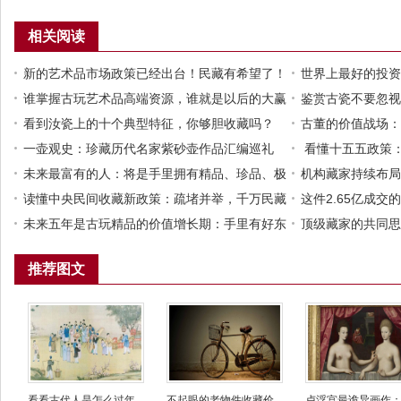
相关阅读
新的艺术品市场政策已经出台！民藏有希望了！
世界上最好的投资
谁掌握古玩艺术品高端资源，谁就是以后的大赢
品！艺术品这座火
鉴赏古瓷不要忽视
家​！
看到汝瓷上的十个典型特征，你够胆收藏吗？
教纹饰是如何表现
古董的价值战场：
一壶观史：珍藏历代名家紫砂壶作品汇编巡礼
看懂十五五政策
未来最富有的人：将是手里拥有精品、珍品、极
配置
机构藏家持续布局
品的那些古玩收藏家！
读懂中央民间收藏新政策：疏堵并举，千万民藏
阵地
这件2.65亿成
迎来规范化新阶段
未来五年是古玩精品的价值增长期：手里有好东
行情，硬通货就是
顶级藏家的共同思
西的藏家一定要沉住气！
推荐图文
看看古代人是怎么过年...
不起眼的老物件收藏价...
卢浮宫最诡异画作：捏