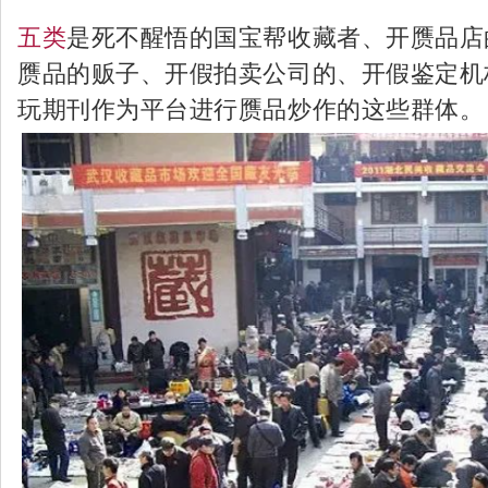
五类
是死不醒悟的
国宝帮
收藏者、开赝品店
赝品的贩子、开假拍卖公司的、开假鉴定机
玩期刊作为平台进行赝品炒作的这些群体。